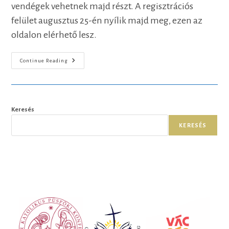
vendégek vehetnek majd részt. A regisztrációs
felület augusztus 25-én nyílik majd meg, ezen az
oldalon elérhető lesz.
Pál
Continue Reading
Feri
Pénteken
Este
Az
Önmegvalósítás
Lehetőségeiről
Keresés
Beszél
KERESÉS