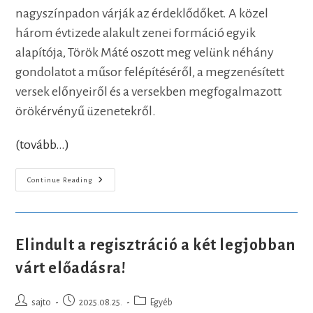
nagyszínpadon várják az érdeklődőket. A közel
három évtizede alakult zenei formáció egyik
alapítója, Török Máté oszott meg velünk néhány
gondolatot a műsor felépítéséről, a megzenésített
versek előnyeiről és a versekben megfogalmazott
örökérvényű üzenetekről.
(tovább…)
Mécsesszemű
Continue Reading
Reményről
Énekel
Majd
A
Misztrál
Együttes
Elindult a regisztráció a két legjobban
várt előadásra!
Post
Post
Post
sajto
2025.08.25.
Egyéb