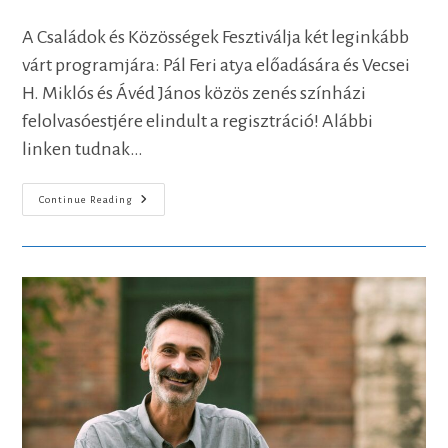
author:
published:
category:
A Családok és Közösségek Fesztiválja két leginkább
várt programjára: Pál Feri atya előadására és Vecsei
H. Miklós és Ávéd János közös zenés színházi
felolvasóestjére elindult a regisztráció! Alábbi
linken tudnak…
Elindult
Continue Reading
A
Regisztráció
A
Két
Legjobban
Várt
Előadásra!