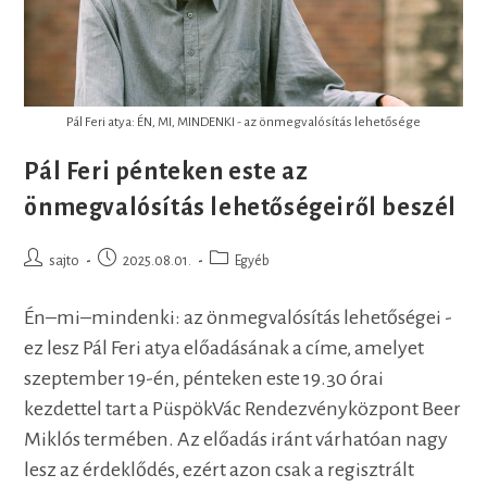
Pál Feri atya: ÉN, MI, MINDENKI - az önmegvalósítás lehetősége
Pál Feri pénteken este az
önmegvalósítás lehetőségeiről beszél
Post
Post
Post
sajto
2025.08.01.
Egyéb
author:
published:
category:
Én–mi–mindenki: az önmegvalósítás lehetőségei -
ez lesz Pál Feri atya előadásának a címe, amelyet
szeptember 19-én, pénteken este 19.30 órai
kezdettel tart a PüspökVác Rendezvényközpont Beer
Miklós termében. Az előadás iránt várhatóan nagy
lesz az érdeklődés, ezért azon csak a regisztrált