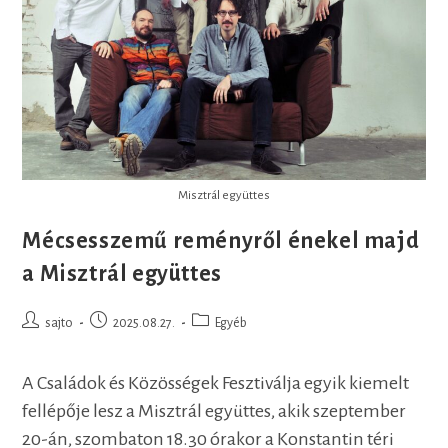
Misztrál együttes
Mécsesszemű reményről énekel majd
a Misztrál együttes
Post
Post
Post
sajto
2025.08.27.
Egyéb
author:
published:
category:
A Családok és Közösségek Fesztiválja egyik kiemelt
fellépője lesz a Misztrál együttes, akik szeptember
20-án, szombaton 18.30 órakor a Konstantin téri