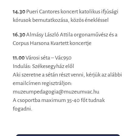
14.30
Pueri Cantores koncert katolikus ifjúsági
kórusok bemutatkozása, közös énekléssel
16.30
Almásy László Attila orgonaművész és a
Corpus Harsona Kvartett koncertje
11.00
Városi séta – Vác950
Indulás: Székesegyház elől
Aki szeretne a sétán részt venni, kérjük az alábbi
emailcímen regisztráljon:
muzeumpedagogia@muzeumvac.hu
A csoportba maximum 35-40 főt tudnak
fogadni.