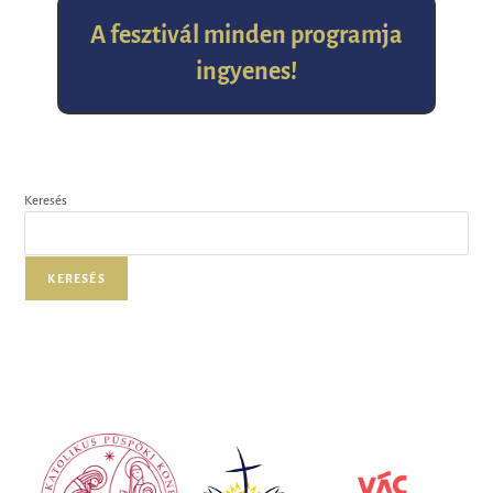
A fesztivál minden programja
ingyenes!
Keresés
KERESÉS