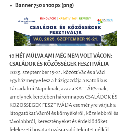
Banner 750 x 100 px (png)
10 HÉT MÚLVA AMI MÉG NEM VOLT VÁCON:
CSALÁDOK ÉS KÖZÖSSÉGEK FESZTIVÁLJA
2025. szeptember 19-21. között Vác és a Váci
Egyházmegye lesz a házigazdája a Katolikus
Társadalmi Napoknak, azaz a KATTÁRS-nak,
amelynek keretében háromnapos CSALÁDOK ÉS
KÖZÖSSÉGEK FESZTIVÁLJA eseményre várjuk a
látogatókat Vácról és környékéről, közelebbről és
távolabbról, keresztényeket és érdeklődőket
felekezeti hovatartozásra való tekintet nélkül.