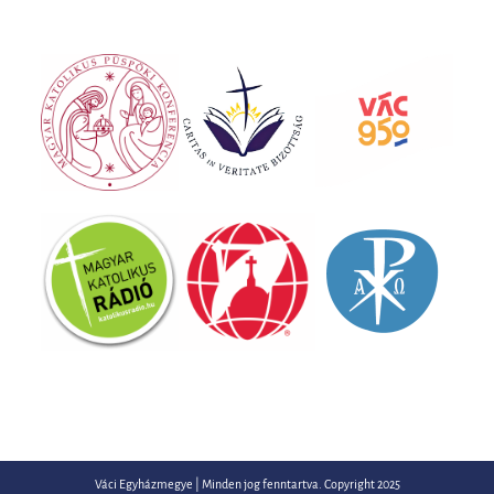
Váci Egyházmegye | Minden jog fenntartva. Copyright 2025