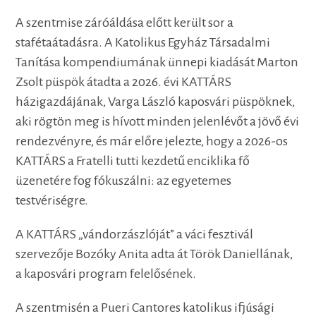
A szentmise záróáldása előtt került sor a
stafétaátadásra. A Katolikus Egyház Társadalmi
Tanítása kompendiumának ünnepi kiadását Marton
Zsolt püspök átadta a 2026. évi KATTÁRS
házigazdájának, Varga László kaposvári püspöknek,
aki rögtön meg is hívott minden jelenlévőt a jövő évi
rendezvényre, és már előre jelezte, hogy a 2026-os
KATTÁRS a Fratelli tutti kezdetű enciklika fő
üzenetére fog fókuszálni: az egyetemes
testvériségre.
A KATTÁRS „vándorzászlóját” a váci fesztivál
szervezője Bozóky Anita adta át Török Daniellának,
a kaposvári program felelősének.
A szentmisén a Pueri Cantores katolikus ifjúsági