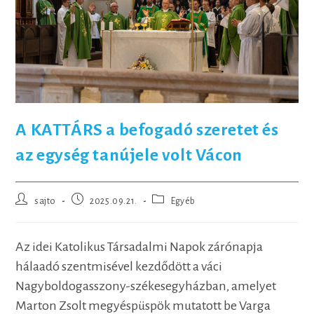
A KATTÁRS a befogadó szeretet és
az egység tanújele volt Vácon
Post
Post
Post
sajto
2025.09.21.
Egyéb
author:
published:
category:
Az idei Katolikus Társadalmi Napok zárónapja
hálaadó szentmisével kezdődött a váci
Nagyboldogasszony-székesegyházban, amelyet
Marton Zsolt megyéspüspök mutatott be Varga