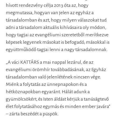
hívott rendezvény célja 2013 óta az, hogy
megmutassa, hogyan van jelen az egyház a
társadalomban és azt, hogy milyen válaszokat tud
adni a társadalom aktuális kihívásaira oly módon,
hogy tagjai az evangéliumi szeretetből merítkezve
képesek legyenek másokat is befogadó, másokkal is
együttműködő tagjai lenni a nagy társadalomnak.
„A váci KATTÁRS a mai nappal lezárul, de az
evangéliumi örömhír továbbadásának, az Egyház
társadalomban való jelenlétének nincsen vége.
Miénk a folytatás az ünnepnapokon és a
hétköznapokban egyaránt. Hálát adunk a
gyümölcsökért, és Isten áldást kérjük a tanúságtevő
élet folytatásához egymás és minden ember javára”
– zárta beszédét a püspök.