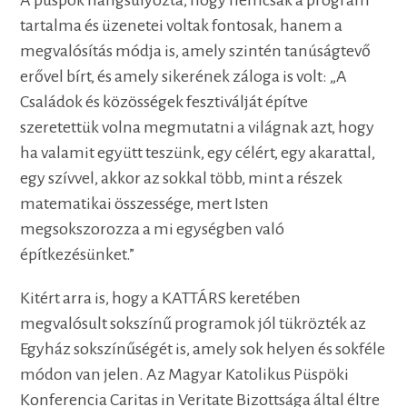
tartalma és üzenetei voltak fontosak, hanem a
megvalósítás módja is, amely szintén tanúságtevő
erővel bírt, és amely sikerének záloga is volt: „A
Családok és közösségek fesztiválját építve
szeretettük volna megmutatni a világnak azt, hogy
ha valamit együtt teszünk, egy célért, egy akarattal,
egy szívvel, akkor az sokkal több, mint a részek
matematikai összessége, mert Isten
megsokszorozza a mi egységben való
építkezésünket.”
Kitért arra is, hogy a KATTÁRS keretében
megvalósult sokszínű programok jól tükrözték az
Egyház sokszínűségét is, amely sok helyen és sokféle
módon van jelen. Az Magyar Katolikus Püspöki
Konferencia Caritas in Veritate Bizottsága által éltre