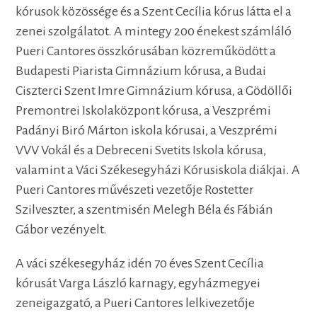
kórusok közössége és a Szent Cecília kórus látta el a
zenei szolgálatot. A mintegy 200 énekest számláló
Pueri Cantores összkórusában közreműködött a
Budapesti Piarista Gimnázium kórusa, a Budai
Ciszterci Szent Imre Gimnázium kórusa, a Gödöllői
Premontrei Iskolaközpont kórusa, a Veszprémi
Padányi Biró Márton iskola kórusai, a Veszprémi
VVV Vokál és a Debreceni Svetits Iskola kórusa,
valamint a Váci Székesegyházi Kórusiskola diákjai. A
Pueri Cantores művészeti vezetője Rostetter
Szilveszter, a szentmisén Melegh Béla és Fábián
Gábor vezényelt.
A váci székesegyház idén 70 éves Szent Cecília
kórusát Varga László karnagy, egyházmegyei
zeneigazgató, a Pueri Cantores lelkivezetője