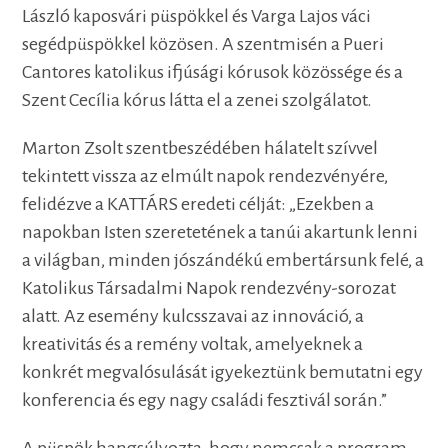
László kaposvári püspökkel és Varga Lajos váci
segédpüspökkel közösen. A szentmisén a Pueri
Cantores katolikus ifjúsági kórusok közössége és a
Szent Cecília kórus látta el a zenei szolgálatot.
Marton Zsolt szentbeszédében hálatelt szívvel
tekintett vissza az elmúlt napok rendezvényére,
felidézve a KATTÁRS eredeti célját: „Ezekben a
napokban Isten szeretetének a tanúi akartunk lenni
a világban, minden jószándékú embertársunk felé, a
Katolikus Társadalmi Napok rendezvény-sorozat
alatt. Az esemény kulcsszavai az innováció, a
kreativitás és a remény voltak, amelyeknek a
konkrét megvalósulását igyekeztünk bemutatni egy
konferencia és egy nagy családi fesztivál során.”
A püspök hangsúlyozta, hogy nemcsak a program