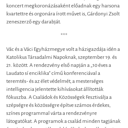
koncert megkoronázásaként előadnak egy harsona
kvartettre és orgonára írott művet is, Gárdonyi Zsolt
zeneszerző egy darabját.
***
Vác és a Váci Egyházmegye volt a házigazdája idén a
Katolikus Társadalmi Napoknak, szeptember 19. és
21. között. A rendezvény első napján a „10 éves a
Laudato sí enciklika” című konferenciával a
teremtés- és az élet védelmét, a mesterséges
intelligencia jelentette kihívásokat állították
fókuszba. A Családok és Közösségek Fesztiválja a
szépségre és közösségre építve számos érdekes,
színes programmal várta a rendezvényre
látogatókat. A programok a család minden tagjának