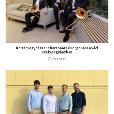
Kortárs egyházzene harsonára és orgonára a váci
székesegyházban
2025.08.23.