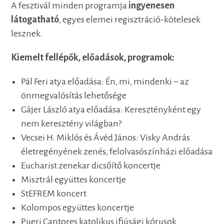
A fesztivál minden programja
ingyenesen
látogatható
, egyes elemei regisztráció-kötelesek
lesznek.
Kiemelt fellépők, előadások, programok:
Pál Feri atya előadása: Én, mi, mindenki – az
önmegvalósítás lehetősége
Gájer László atya előadása: Keresztényként egy
nem keresztény világban?
Vecsei H. Miklós és Ávéd János: Visky András
életregényének zenés, felolvasószínházi előadása
Eucharist zenekar dicsőítő koncertje
Misztrál együttes koncertje
StEFREM koncert
Kolompos együttes koncertje
Pueri Cantores katolikus ifjúsági kórusok