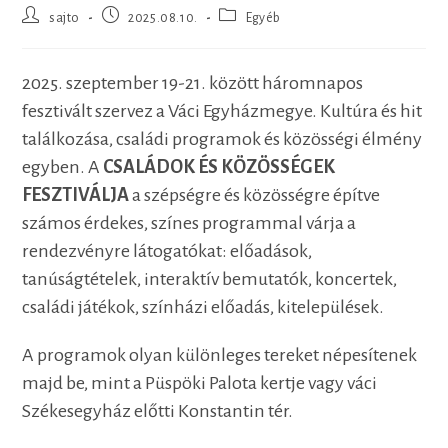
Post
Post
Post
sajto
2025.08.10.
Egyéb
author:
published:
category:
2025. szeptember 19-21. között háromnapos
fesztivált szervez a Váci Egyházmegye. Kultúra és hit
találkozása, családi programok és közösségi élmény
egyben. A
CSALÁDOK ÉS KÖZÖSSÉGEK
FESZTIVÁLJA
a szépségre és közösségre építve
számos érdekes, színes programmal várja a
rendezvényre látogatókat: előadások,
tanúságtételek, interaktív bemutatók, koncertek,
családi játékok, színházi előadás, kitelepülések.
A programok olyan különleges tereket népesítenek
majd be, mint a Püspöki Palota kertje vagy váci
Székesegyház előtti Konstantin tér.