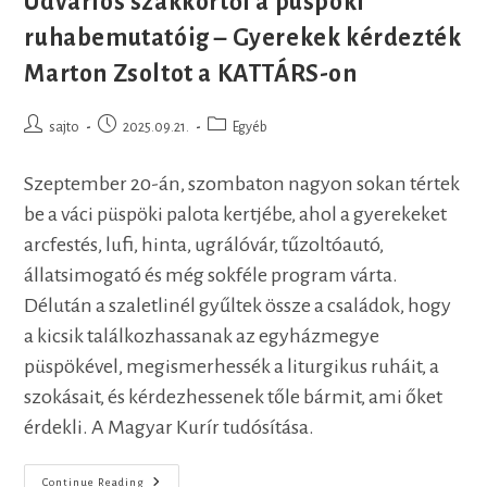
Udvarlós szakkörtől a püspöki
ruhabemutatóig – Gyerekek kérdezték
Marton Zsoltot a KATTÁRS-on
Post
Post
Post
sajto
2025.09.21.
Egyéb
author:
published:
category:
Szeptember 20-án, szombaton nagyon sokan tértek
be a váci püspöki palota kertjébe, ahol a gyerekeket
arcfestés, lufi, hinta, ugrálóvár, tűzoltóautó,
állatsimogató és még sokféle program várta.
Délután a szaletlinél gyűltek össze a családok, hogy
a kicsik találkozhassanak az egyházmegye
püspökével, megismerhessék a liturgikus ruháit, a
szokásait, és kérdezhessenek tőle bármit, ami őket
érdekli. A Magyar Kurír tudósítása.
Udvarlós
Continue Reading