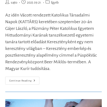
Post
Post
Post
sajto
2025.09.21.
Egyéb
author:
published:
category:
Az idén Vácott rendezett Katolikus Társadalmi
Napok (KATTÁRS) keretében szeptember 20-án
Gájer László, a Pázmány Péter Katolikus Egyetem
Hittudományi Karának tanszékvezető egyetemi
tanára tartott előadást Keresztényként egy nem
keresztény világban – Keresztény emberkép és
posztkeresztény alapélmény címmel a PüspökVác
Rendezvényközpont Beer Miklós-termében. A
Magyar Kurír tudósítása.
Kezdjünk
Continue Reading
El
Kapcsolódni!
–
Gájer
László
Előadása
A