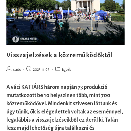
Visszajelzések a közreműködőktől
Post
Post
Post
sajto
2025.11.05.
Egyéb
author:
published:
category:
A váci KATTÁRS három napján 73 produkció
mutatkozott be 10 helyszínen több, mint 700
közreműködővel. Mindenkit szívesen láttunk és
úgy tűnik, ők is elégedettek voltak az eseménnyel,
legalábbis a visszajelzéseikből ez derül ki. Talán
lesz majd lehetőség újra találkozni és