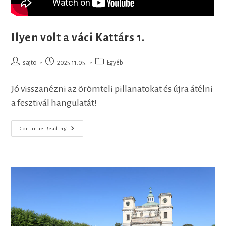
Ilyen volt a váci Kattárs 1.
Post
Post
Post
sajto
2025.11.05.
Egyéb
author:
published:
category:
Jó visszanézni az örömteli pillanatokat és újra átélni
a fesztivál hangulatát!
Ilyen
Continue Reading
Volt
A
Váci
Kattárs
1.