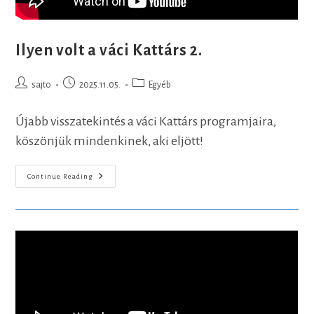
Ilyen volt a váci Kattárs 2.
Post
Post
Post
sajto
2025.11.05.
Egyéb
author:
published:
category:
Újabb visszatekintés a váci Kattárs programjaira,
köszönjük mindenkinek, aki eljött!
Ilyen
Continue Reading
Volt
A
Váci
Kattárs
2.