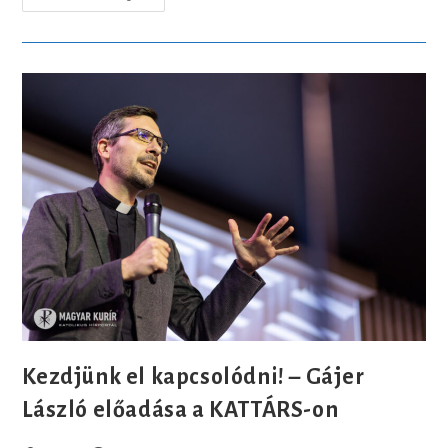
Szakkörtől
A
Püspöki
Ruhabemutatóig
–
Gyerekek
Kérdezték
Marton
Zsoltot
A
KATTÁRS-
On
Kezdjünk el kapcsolódni! – Gájer
László előadása a KATTÁRS-on