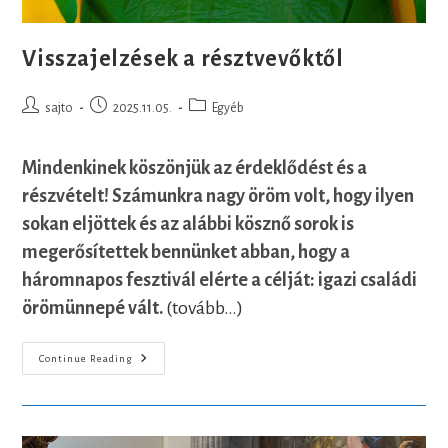
Visszajelzések a résztvevőktől
Post
Post
Post
sajto
2025.11.05.
Egyéb
author:
published:
category:
Mindenkinek köszönjük az érdeklődést és a
részvételt! Számunkra nagy öröm volt, hogy ilyen
sokan eljöttek és az alábbi kösznő sorok is
megerősítettek bennünket abban, hogy a
háromnapos fesztivál elérte a célját: igazi családi
örömünnepé vált.
(tovább…)
Visszajelzések
Continue Reading
A
Résztvevőktől