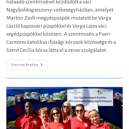
hálaadó szentmisével kezdődött a váci
Nagyboldogasszony-székesegyházban, amelyet
Marton Zsolt megyéspüspök mutatott be Varga
László kaposvári püspökkel és Varga Lajos váci
segédpüspökkel közösen. A szentmisén a Pueri
Cantores katolikus ifjúsági kórusok közössége és a
Szent Cecília kórus látta el a zenei szolgálatot.
A
Continue Reading
KATTÁRS
A
Befogadó
Szeretet
És
Az
Egység
Tanújele
Volt
Vácon