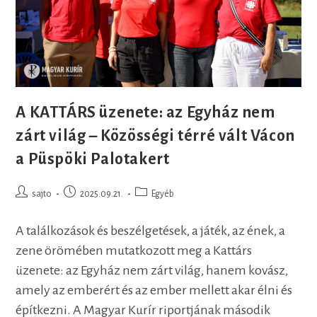
A KATTÁRS üzenete: az Egyház nem
zárt világ – Közösségi térré vált Vácon
a Püspöki Palotakert
Post
Post
Post
sajto
2025.09.21.
Egyéb
author:
published:
category:
A találkozások és beszélgetések, a játék, az ének, a
zene örömében mutatkozott meg a Kattárs
üzenete: az Egyház nem zárt világ, hanem kovász,
amely az emberért és az ember mellett akar élni és
építkezni. A Magyar Kurír riportjának második