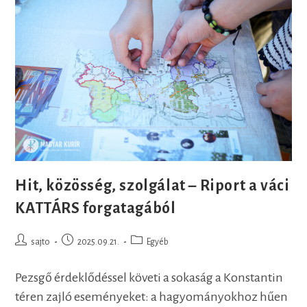
KATTÁRS-
On
Hit, közösség, szolgálat – Riport a váci
KATTÁRS forgatagából
Post
Post
Post
sajto
2025.09.21.
Egyéb
author:
published:
category:
Pezsgő érdeklődéssel követi a sokaság a Konstantin
téren zajló eseményeket: a hagyományokhoz hűen