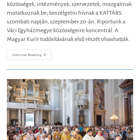
közösségek, intézmények, szervezetek, mozgalmak
mutatkoznak be; beszélgetni hívnak a KATTÁRS
szombati napján, szeptember 20-án. Riportunk a
Váci Egyházmegye közösségeire koncentrál. A
Magyar Kurír tudósításának első részét olvashatják.
Hit,
Continue Reading
Közösség,
Szolgálat
–
Riport
A
Váci
KATTÁRS
Forgatagából