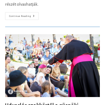
részét olvashatják.
A
Continue Reading
KATTÁRS
Üzenete:
Az
Egyház
Nem
Zárt
Világ
–
Közösségi
Térré
Vált
Vácon
A
Püspöki
Palotakert