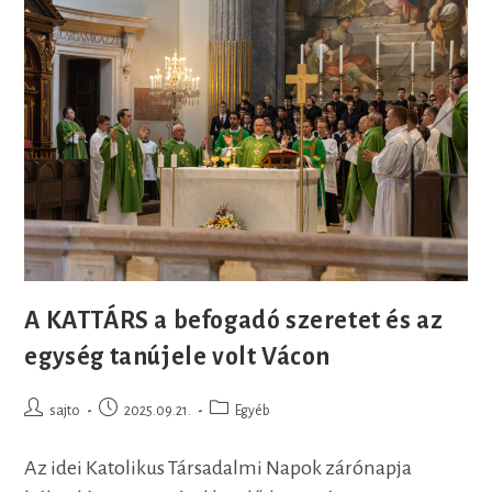
A KATTÁRS a befogadó szeretet és az
egység tanújele volt Vácon
Post
Post
Post
sajto
2025.09.21.
Egyéb
author:
published:
category:
Az idei Katolikus Társadalmi Napok zárónapja