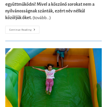
együttműködni! Mivel a köszönő sorokat nem a
nyilvánosságnak szánták, ezért név nélkül
közöljük őket.
(tovább…)
Visszajelzések
Continue Reading
A
Közreműködőktől