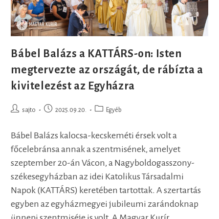
Bábel Balázs a KATTÁRS-on: Isten
megtervezte az országát, de rábízta a
kivitelezést az Egyházra
Post
Post
Post
sajto
2025.09.20.
Egyéb
author:
published:
category:
Bábel Balázs kalocsa-kecskeméti érsek volt a
főcelebránsa annak a szentmisének, amelyet
szeptember 20-án Vácon, a Nagyboldogasszony-
székesegyházban az idei Katolikus Társadalmi
Napok (KATTÁRS) keretében tartottak. A szertartás
egyben az egyházmegyei jubileumi zarándoknap
ünnepi szentmiséje is volt. A Magyar Kurír